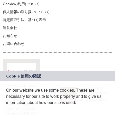
Cookieの利用について
個人情報の取り扱いについて
特定商取引法に基づく表示
運営会社
お知らせ
お問い合わせ
本サービスは、NTT
JASRAC許諾番号：
On our website we use some cookies. These are
ドコモグループの新
9024936001Y45037
規事業創出プログラ
necessary for our site to work properly and to give us
JASRAC許諾番号：
ム「docomo
9024936002Y45040
information about how our site is used.
STARTUP」を通じて
企画され、株式会社
teketにより運営され