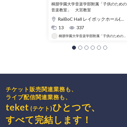
コンサート」〜出かけよう！音
桐朋学園大学音楽学部附属「子供のための
音楽教室」 大宮教室
の旅〜
RaiBoC Hall レイボックホール(市民会館おおみや) 5F リハーサルルーム・レクリエーションルーム
13
337
桐朋学園大学音楽学部附属「子供のための音楽教室 」大宮教室
チケット販売関連業務も、
ライブ配信関連業務も、
teket
ひとつで、
(テケト)
すべて完結
します
！