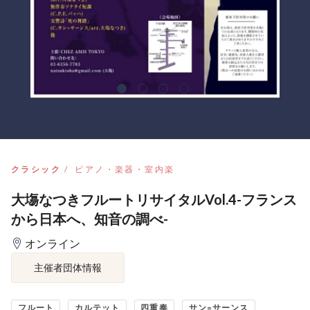
クラシック
ピアノ・楽器・室内楽
大塲なつきフルートリサイタルVol.4-フランス
から日本へ、知音の調べ-
オンライン
主催者団体情報
フルート
カルテット
四重奏
サン=サーンス