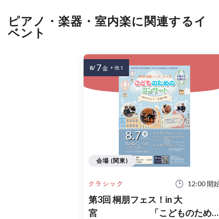
ピアノ・楽器・室内楽に関連するイ
ベント
7
8/
金
+ 他 1
会場 (関東)
12:00 開
クラシック
第3回 桐朋フェス！in 大
宮 「こどものため