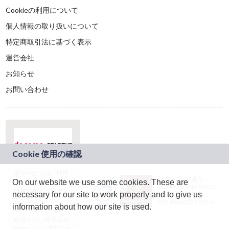
Cookieの利用について
個人情報の取り扱いについて
特定商取引法に基づく表示
運営会社
お知らせ
お問い合わせ
本サービスは、NTT
JASRAC許諾番号：
On our website we use some cookies. These are
ドコモグループの新
9024936001Y45037
規事業創出プログラ
necessary for our site to work properly and to give us
JASRAC許諾番号：
ム「docomo
9024936002Y45040
information about how our site is used.
STARTUP」を通じて
企画され、株式会社
teketにより運営され