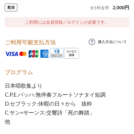
2,000
円
配信
全
1
料金帯
ご利用には会員登録／ログインが必要です。
ご利用可能支払方法
購入方法について
プログラム
日本唱歌集より
C.P.E.バッハ:無伴奏フルートソナタイ短調
D.セブラック:休暇の日々から 抜粋
C.サン=サーンス:交響詩「死の舞踏」
他