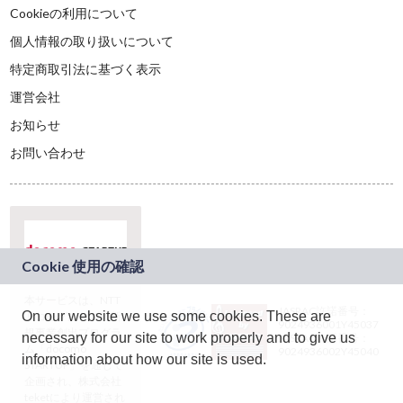
Cookieの利用について
個人情報の取り扱いについて
特定商取引法に基づく表示
運営会社
お知らせ
お問い合わせ
本サービスは、NTT
JASRAC許諾番号：
On our website we use some cookies. These are
ドコモグループの新
9024936001Y45037
規事業創出プログラ
necessary for our site to work properly and to give us
JASRAC許諾番号：
ム「docomo
9024936002Y45040
information about how our site is used.
STARTUP」を通じて
企画され、株式会社
teketにより運営され