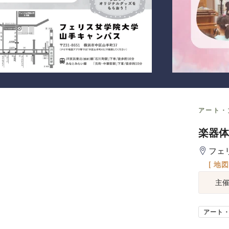
アート・
楽器体
フェ
[ 地
主
アート