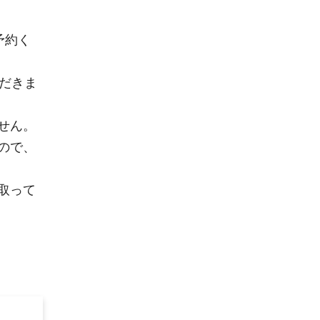
予約く
だきま
せん。
ので、
取って