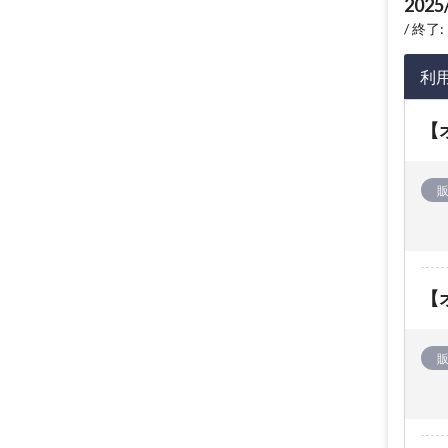
2025
終了: 
利
【オ
【オ