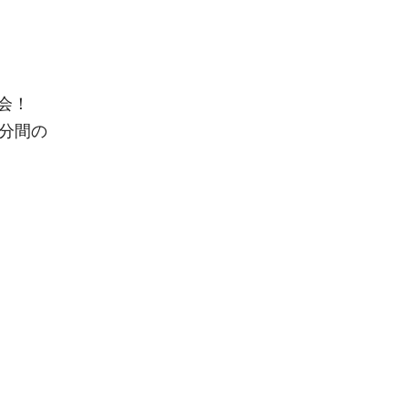
会！
分間の