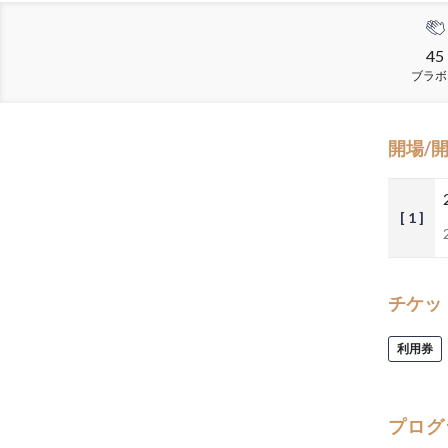
45
ブラボ
開場/
[ 1 ]
チケッ
利用券
プログ