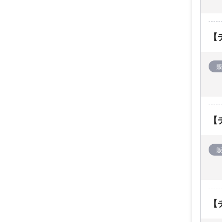
【チ
【チ
【チ