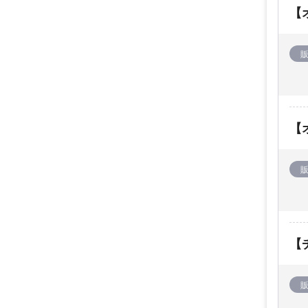
【オ
【オ
【チ