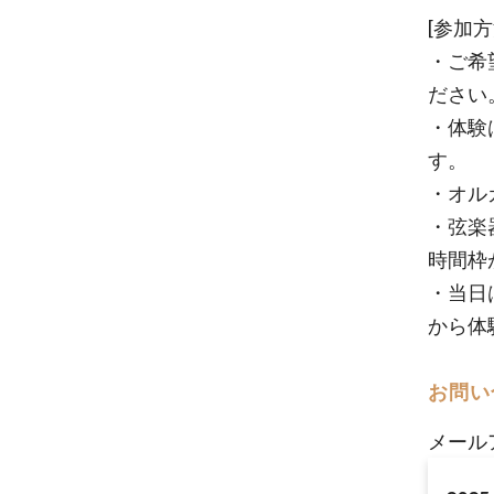
[参加方
・ご希
ださい
・体験
す。
・オル
・弦楽
時間枠
・当日
から体
お問い
メール