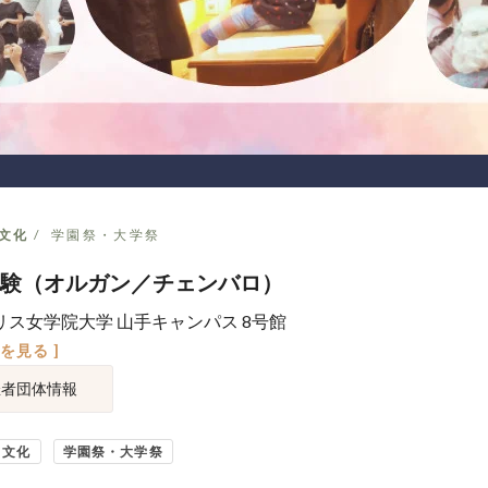
文化
学園祭・大学祭
験（オルガン／チェンバロ）
リス女学院大学 山手キャンパス 8号館
図を見る ]
催者団体情報
・文化
学園祭・大学祭