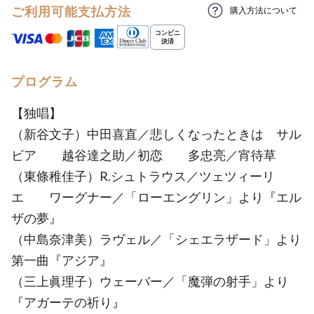
ご利用可能支払方法
購入方法について
プログラム
【独唱】
（新谷文子）中田喜直／悲しくなったときは サル
ビア 越谷達之助／初恋 多忠亮／宵待草
（東條稚佳子）R.シュトラウス／ツェツィーリ
エ ワーグナー／「ローエングリン」より『エル
ザの夢』
（中島奈津美）ラヴェル／「シェエラザード」より
第一曲『アジア』
（三上眞理子）ウェーバー／「魔弾の射手」より
『アガーテの祈り』