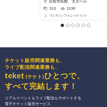
宮前市民館 大ホール
153
1539
ワンズシンフォニックバンド
チケット販売関連業務も、
ライブ配信関連業務も、
teket
ひとつで、
(テケト)
すべて完結
します
！
リアルイベントもライブ配信もサポートする
電子チケット販売サービス