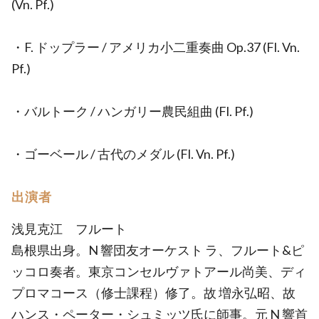
(Vn. Pf.)
・F. ドップラー / アメリカ小二重奏曲 Op.37 (Fl. Vn.
Pf.)
・バルトーク / ハンガリー農民組曲 (Fl. Pf.)
・ゴーベール / 古代のメダル (Fl. Vn. Pf.)
出演者
浅見克江 フルート
島根県出身。N 響団友オーケスト ラ、フルート&ピ
ッコロ奏者。東京コンセルヴァトアール尚美、ディ
プロマコース（修士課程）修了。故 増永弘昭、故
ハンス・ペーター・シュミッツ氏に師事。元 N 響首