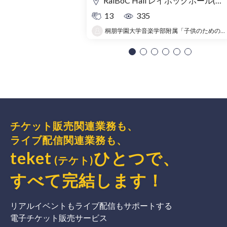
RaiBoC Hall レイボックホール(市民会館おおみや) 5F リハーサルルーム・レクリエーションルーム
13
335
桐朋学園大学音楽学部附属「子供のための音楽教室 」大宮教室
チケット販売関連業務も、
ライブ配信関連業務も、
teket
ひとつで、
(テケト)
すべて完結
します
！
リアルイベントもライブ配信もサポートする
電子チケット販売サービス