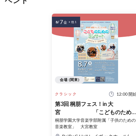
ベント
7
8/
金
+ 他 1
会場 (関東)
12:00 開
クラシック
第3回 桐朋フェス！in 大
宮 「こどものため
コンサート」〜出かけよう！音
桐朋学園大学音楽学部附属「子供のための
音楽教室」 大宮教室
の旅〜