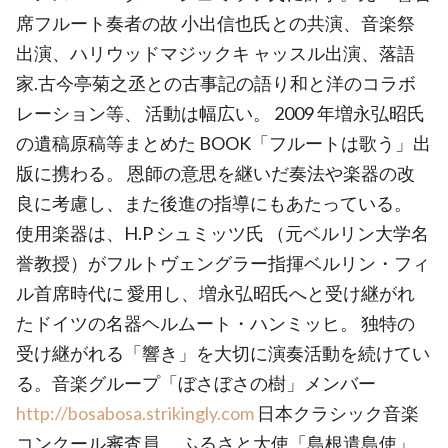
席フルート奏者の故 小出信也氏との共演、音楽祭
出演、ハリウッドマジックキ ャッスル出演、落語
家.古今亭菊之丞との古事記の語り和と洋のコラボ
レーション等、 活動は幅広い。 2009 年増永弘昭氏
の遺稿原稿等まとめた BOOK「フルートは歌う」出
版に携わる。 恩師の意思を継いだ奏法や楽器の改
良に考慮し、また後進の指導にもあたっている。
使用楽器は、H.P シュミッツ氏 （元ベルリン大学名
誉教授）がフルトヴェングラー指揮ベルリン・フィ
ル首席時代に 愛用し、増永弘昭氏へと受け継がれ
たドイツの名器ヘルムート・ハンミッヒ。 独特の
受け継がれる「響き」を大切に演奏活動を続けてい
る。音楽グループ「ぼさぼさの樹」メンバー
http://bosabosa.strikingly.com
日本クラシック音楽
コンクール審査員。 ふるさと大使「島根遣島使」