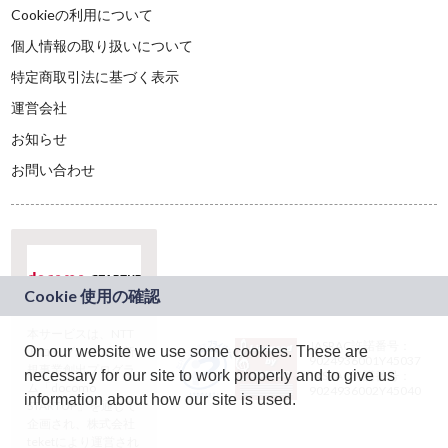
Cookieの利用について
個人情報の取り扱いについて
特定商取引法に基づく表示
運営会社
お知らせ
お問い合わせ
本サービスは、NTT
JASRAC許諾番号：
On our website we use some cookies. These are
ドコモグループの新
9024936001Y45037
規事業創出プログラ
necessary for our site to work properly and to give us
JASRAC許諾番号：
ム「docomo
9024936002Y45040
information about how our site is used.
STARTUP」を通じて
企画され、株式会社
teketにより運営され