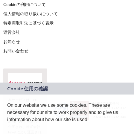
Cookieの利用について
個人情報の取り扱いについて
特定商取引法に基づく表示
運営会社
お知らせ
お問い合わせ
本サービスは、NTT
JASRAC許諾番号：
On our website we use some cookies. These are
ドコモグループの新
9024936001Y45037
規事業創出プログラ
necessary for our site to work properly and to give us
JASRAC許諾番号：
ム「docomo
9024936002Y45040
information about how our site is used.
STARTUP」を通じて
企画され、株式会社
teketにより運営され