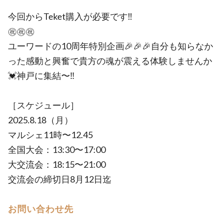
今回からTeket購入が必要です‼️
㊗️㊗️㊗️
ユーワードの10周年特別企画🎉🎉🎉自分も知らなか
った感動と興奮で貴方の魂が震える体験しませんか
💓神戸に集結〜‼️
［スケジュール］
2025.8.18（月）
マルシェ11時〜12.45
全国大会：13:30〜17:00
大交流会：18:15〜21:00
交流会の締切日8月12日迄
お問い合わせ先