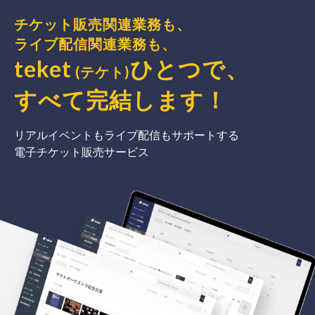
チケット販売関連業務も、
ライブ配信関連業務も、
teket
ひとつで、
(テケト)
すべて完結
します
！
リアルイベントもライブ配信もサポートする
電子チケット販売サービス