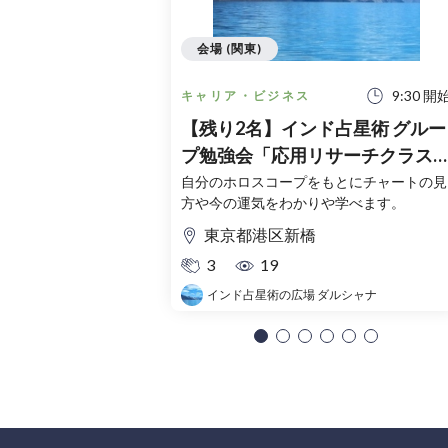
会場 (関東)
9:30 開
キャリア・ビジネス
【残り2名】インド占星術 グルー
プ勉強会「応用リサーチクラス
8/9(日)
自分のホロスコープをもとにチャートの見
方や今の運気をわかりや学べます。
東京都港区新橋
3
19
インド占星術の広場 ダルシャナ