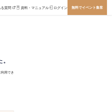
無料でイベント集客
ある質問
資料・マニュアル
ログイン
た。
在利用でき