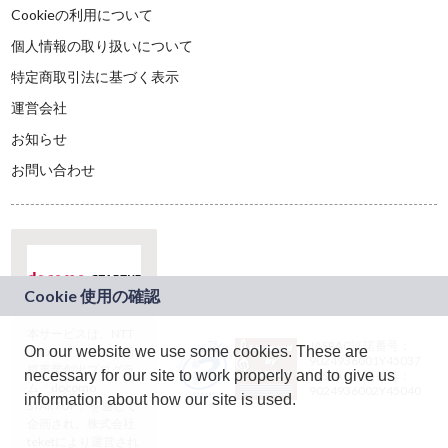
Cookieの利用について
個人情報の取り扱いについて
特定商取引法に基づく表示
運営会社
お知らせ
お問い合わせ
本サービスは、NTT
JASRAC許諾番号：
On our website we use some cookies. These are
ドコモグループの新
9024936001Y45037
規事業創出プログラ
necessary for our site to work properly and to give us
JASRAC許諾番号：
ム「docomo
9024936002Y45040
information about how our site is used.
STARTUP」を通じて
企画され、株式会社
teketにより運営され