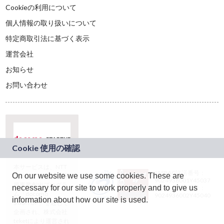
Cookieの利用について
個人情報の取り扱いについて
特定商取引法に基づく表示
運営会社
お知らせ
お問い合わせ
本サービスは、NTT
JASRAC許諾番号：
On our website we use some cookies. These are
ドコモグループの新
9024936001Y45037
規事業創出プログラ
necessary for our site to work properly and to give us
JASRAC許諾番号：
ム「docomo
9024936002Y45040
information about how our site is used.
STARTUP」を通じて
企画され、株式会社
teketにより運営され