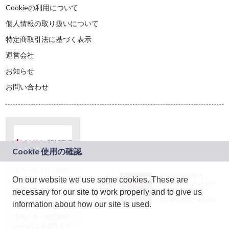
Cookieの利用について
個人情報の取り扱いについて
特定商取引法に基づく表示
運営会社
お知らせ
お問い合わせ
本サービスは、NTT
JASRAC許諾番号：
On our website we use some cookies. These are
ドコモグループの新
9024936001Y45037
規事業創出プログラ
necessary for our site to work properly and to give us
JASRAC許諾番号：
ム「docomo
9024936002Y45040
information about how our site is used.
STARTUP」を通じて
企画され、株式会社
teketにより運営され