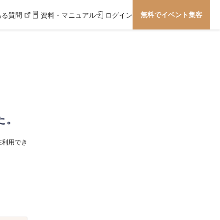
無料でイベント集客
ある質問
資料・マニュアル
ログイン
た。
在利用でき