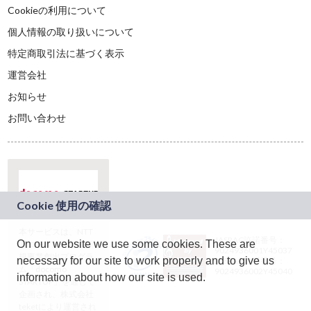
Cookieの利用について
個人情報の取り扱いについて
特定商取引法に基づく表示
運営会社
お知らせ
お問い合わせ
本サービスは、NTT
JASRAC許諾番号：
On our website we use some cookies. These are
ドコモグループの新
9024936001Y45037
規事業創出プログラ
necessary for our site to work properly and to give us
JASRAC許諾番号：
ム「docomo
9024936002Y45040
information about how our site is used.
STARTUP」を通じて
企画され、株式会社
teketにより運営され