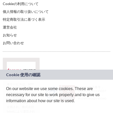
Cookieの利用について
個人情報の取り扱いについて
特定商取引法に基づく表示
運営会社
お知らせ
お問い合わせ
本サービスは、NTT
JASRAC許諾番号：
On our website we use some cookies. These are
ドコモグループの新
9024936001Y45037
規事業創出プログラ
necessary for our site to work properly and to give us
JASRAC許諾番号：
ム「docomo
9024936002Y45040
information about how our site is used.
STARTUP」を通じて
企画され、株式会社
teketにより運営され