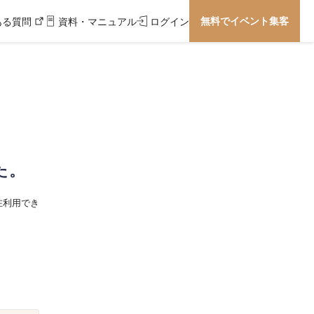
無料でイベント集客
ある質問
資料・マニュアル
ログイン
た。
在利用でき