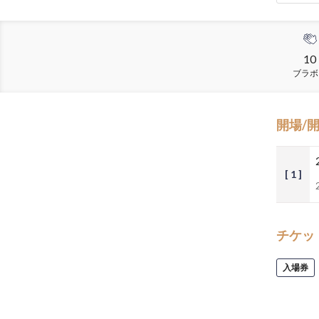
10
ブラボ
開場/
[ 1 ]
チケッ
入場券