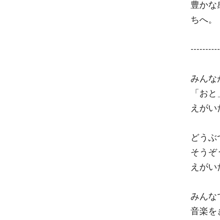
豊かな
ちへ。
----------
みんな
「おと
えがい
どうぶ
そうぞ
えがい
みんな
音楽を