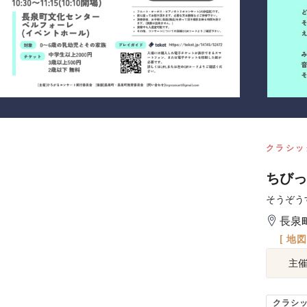
クラシッ
ちびっ
そうぞう
長泉
[ 地
主
クラシ