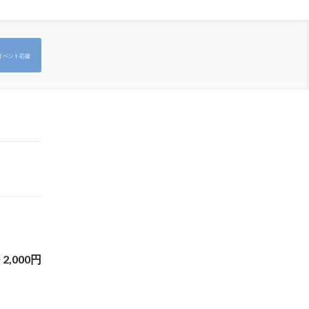
イベント応援
~
2,000
円