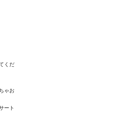
てくだ
ちゃお
サート