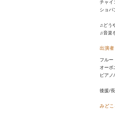
チャイ
ショパ
♫どう
♫音楽
出演者
フルー
オーボ
ピアノ
後援/
みどこ