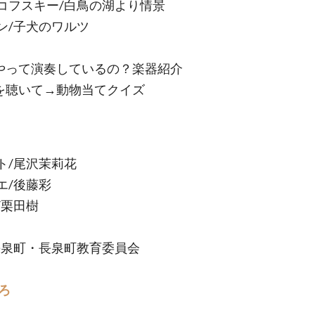
コフスキー/白鳥の湖より情景
ン/子犬のワルツ
やって演奏しているの？楽器紹介
を聴いて→動物当てクイズ
ト/尾沢茉莉花
エ/後藤彩
/栗田樹
長泉町・長泉町教育委員会
ろ