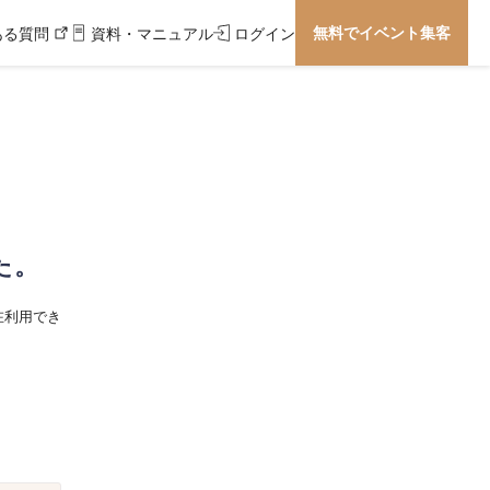
無料でイベント集客
ある質問
資料・マニュアル
ログイン
た。
在利用でき