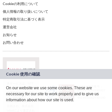
Cookieの利用について
個人情報の取り扱いについて
特定商取引法に基づく表示
運営会社
お知らせ
お問い合わせ
本サービスは、NTT
JASRAC許諾番号：
On our website we use some cookies. These are
ドコモグループの新
9024936001Y45037
規事業創出プログラ
necessary for our site to work properly and to give us
JASRAC許諾番号：
ム「docomo
9024936002Y45040
information about how our site is used.
STARTUP」を通じて
企画され、株式会社
teketにより運営され