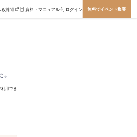
無料でイベント集客
ある質問
資料・マニュアル
ログイン
た。
在利用でき