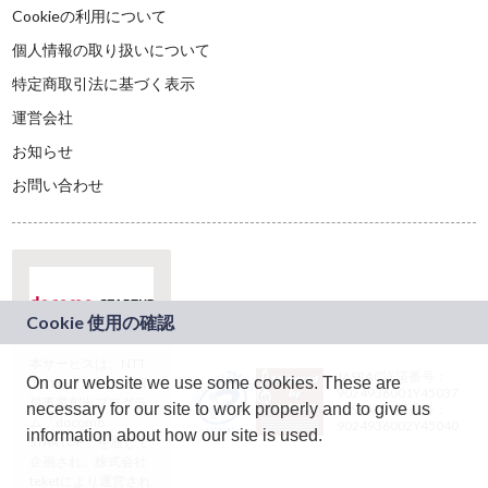
Cookieの利用について
個人情報の取り扱いについて
特定商取引法に基づく表示
運営会社
お知らせ
お問い合わせ
本サービスは、NTT
JASRAC許諾番号：
On our website we use some cookies. These are
ドコモグループの新
9024936001Y45037
規事業創出プログラ
necessary for our site to work properly and to give us
JASRAC許諾番号：
ム「docomo
9024936002Y45040
information about how our site is used.
STARTUP」を通じて
企画され、株式会社
teketにより運営され