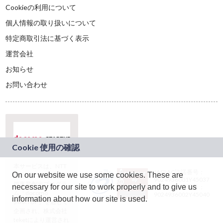
Cookieの利用について
個人情報の取り扱いについて
特定商取引法に基づく表示
運営会社
お知らせ
お問い合わせ
本サービスは、NTT
JASRAC許諾番号：
On our website we use some cookies. These are
ドコモグループの新
9024936001Y45037
規事業創出プログラ
necessary for our site to work properly and to give us
JASRAC許諾番号：
ム「docomo
9024936002Y45040
information about how our site is used.
STARTUP」を通じて
企画され、株式会社
teketにより運営され