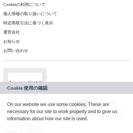
Cookieの利用について
個人情報の取り扱いについて
特定商取引法に基づく表示
運営会社
お知らせ
お問い合わせ
本サービスは、NTT
JASRAC許諾番号：
On our website we use some cookies. These are
ドコモグループの新
9024936001Y45037
規事業創出プログラ
necessary for our site to work properly and to give us
JASRAC許諾番号：
ム「docomo
9024936002Y45040
information about how our site is used.
STARTUP」を通じて
企画され、株式会社
teketにより運営され