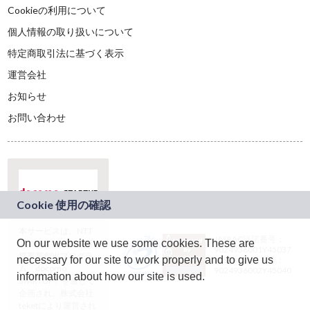
Cookieの利用について
個人情報の取り扱いについて
特定商取引法に基づく表示
運営会社
お知らせ
お問い合わせ
本サービスは、NTT
JASRAC許諾番号：
On our website we use some cookies. These are
ドコモグループの新
9024936001Y45037
規事業創出プログラ
necessary for our site to work properly and to give us
JASRAC許諾番号：
ム「docomo
9024936002Y45040
information about how our site is used.
STARTUP」を通じて
企画され、株式会社
teketにより運営され