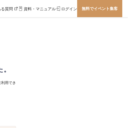
無料でイベント集客
ある質問
資料・マニュアル
ログイン
た。
在利用でき