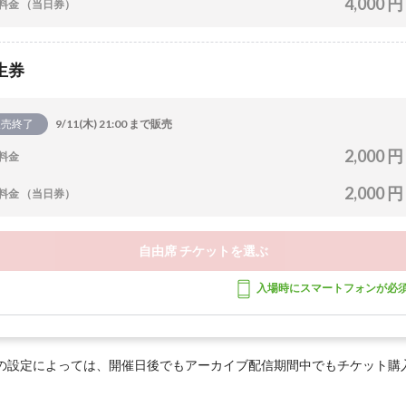
4,000 円
料金 （当日券）
生券
販売終了
9/11(木) 21:00 まで販売
2,000 円
料金
2,000 円
料金 （当日券）
自由席 チケットを選ぶ
入場時にスマートフォンが必
の設定によっては、開催日後でもアーカイブ配信期間中でもチケット購