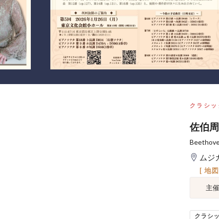
クラシッ
佐伯周子
Beeth
ムジ
[ 地
主
クラシ