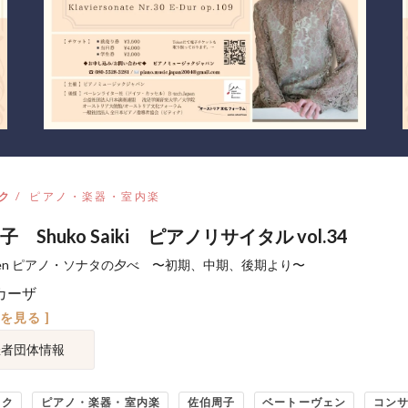
ク
ピアノ・楽器・室内楽
 Shuko Saiki ピアノリサイタル vol.34
oven ピアノ・ソナタの夕べ 〜初期、中期、後期より〜
カーザ
図を見る ]
催者団体情報
ック
ピアノ・楽器・室内楽
佐伯周子
ベートーヴェン
コン