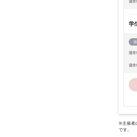
通常
学
通常
通常
※主催者
です。