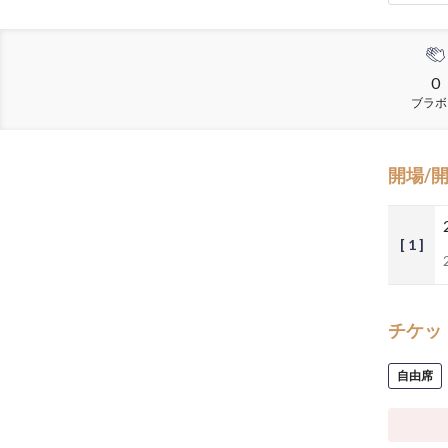
0
ブラボ
開場/
[ 1 ]
チケッ
自由席