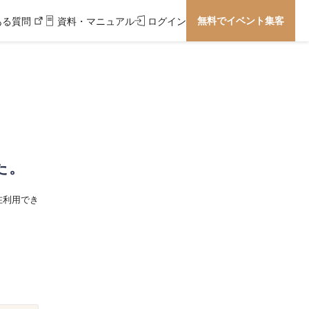
無料でイベント集客
ある質問
資料・マニュアル
ログイン
た。
在利用でき