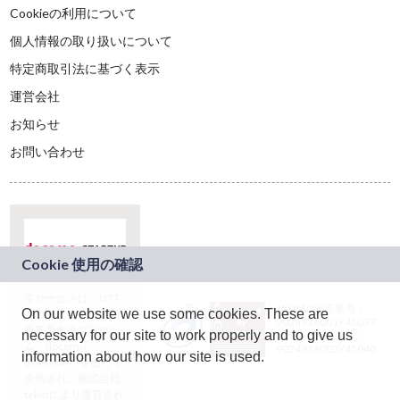
Cookieの利用について
個人情報の取り扱いについて
特定商取引法に基づく表示
運営会社
お知らせ
お問い合わせ
本サービスは、NTT
JASRAC許諾番号：
On our website we use some cookies. These are
ドコモグループの新
9024936001Y45037
規事業創出プログラ
necessary for our site to work properly and to give us
JASRAC許諾番号：
ム「docomo
9024936002Y45040
information about how our site is used.
STARTUP」を通じて
企画され、株式会社
teketにより運営され