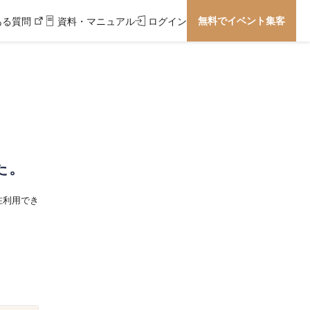
無料でイベント集客
ある質問
資料・マニュアル
ログイン
た。
在利用でき