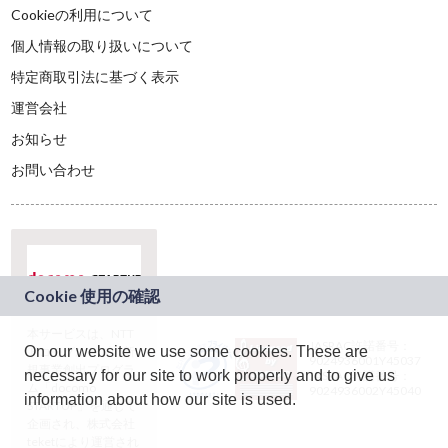
Cookieの利用について
個人情報の取り扱いについて
特定商取引法に基づく表示
運営会社
お知らせ
お問い合わせ
本サービスは、NTT
JASRAC許諾番号：
On our website we use some cookies. These are
ドコモグループの新
9024936001Y45037
規事業創出プログラ
necessary for our site to work properly and to give us
JASRAC許諾番号：
ム「docomo
9024936002Y45040
information about how our site is used.
STARTUP」を通じて
企画され、株式会社
teketにより運営され