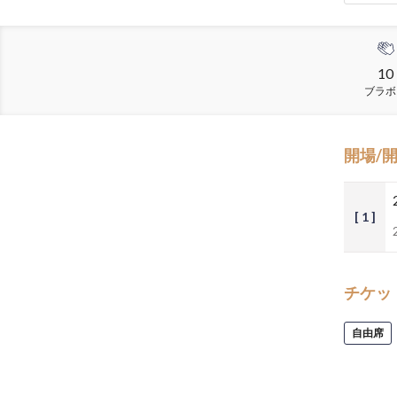
10
ブラボ
開場/
[ 1 ]
チケッ
自由席