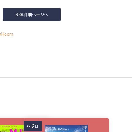
団体詳細ページへ
il.com
9
8/
日