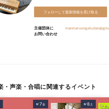
フォローして最新情報を受け取る
主催団体に
manmaruongakudan@gma
お問い合わせ
楽・声楽・合唱に関連するイベント
7
8
8/
8/
金
土