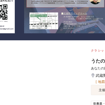
クラシッ
うたの
あなたの
武蔵
[ 地
主
吹奏楽