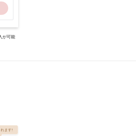
入が可能
れます!