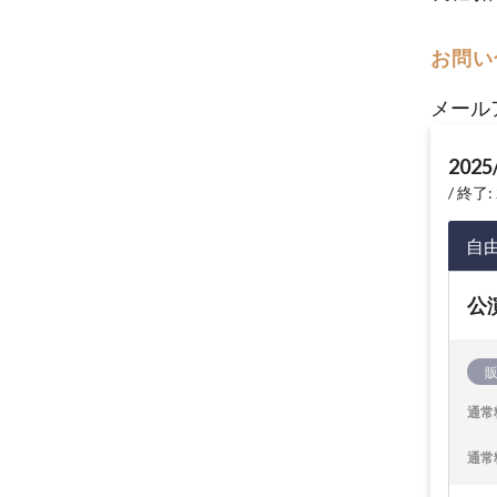
お問い
メール
2025
終了: 
自
公
通常
通常