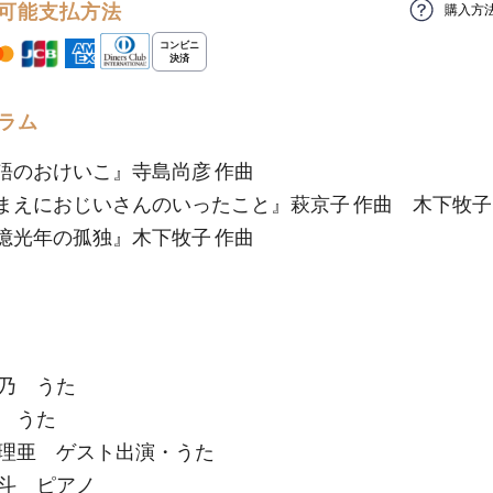
可能支払方法
購入方
ラム
語のおけいこ』寺島尚彦 作曲
まえにおじいさんのいったこと』萩京子 作曲 木下牧子
億光年の孤独』木下牧子 作曲
藍乃 うた
翔 うた
壽理亜 ゲスト出演・うた
拓斗 ピアノ