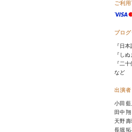
ご利用
プログ
『日本
『しぬ
『二十
など
出演者
小田 
田中 
天野 
長堀 