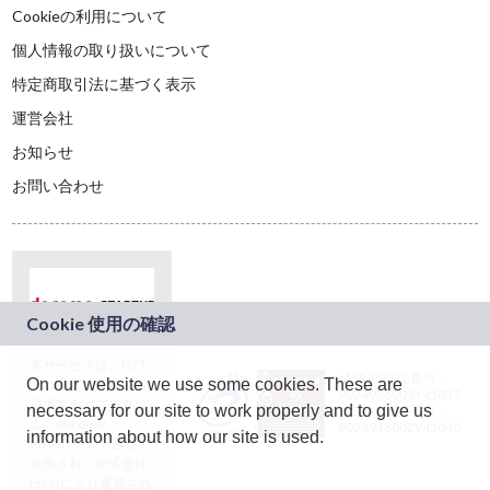
Cookieの利用について
個人情報の取り扱いについて
特定商取引法に基づく表示
運営会社
お知らせ
お問い合わせ
本サービスは、NTT
JASRAC許諾番号：
On our website we use some cookies. These are
ドコモグループの新
9024936001Y45037
規事業創出プログラ
necessary for our site to work properly and to give us
JASRAC許諾番号：
ム「docomo
9024936002Y45040
information about how our site is used.
STARTUP」を通じて
企画され、株式会社
teketにより運営され