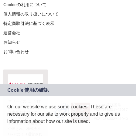
Cookieの利用について
個人情報の取り扱いについて
特定商取引法に基づく表示
運営会社
お知らせ
お問い合わせ
本サービスは、NTT
JASRAC許諾番号：
On our website we use some cookies. These are
ドコモグループの新
9024936001Y45037
規事業創出プログラ
necessary for our site to work properly and to give us
JASRAC許諾番号：
ム「docomo
9024936002Y45040
information about how our site is used.
STARTUP」を通じて
企画され、株式会社
teketにより運営され