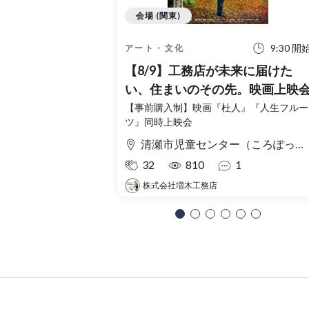
会場 (関東)
9:30 開
アート・文化
【8/9】工務店が未来に届けた
い、住まいのその先。映画上映
【事前購入制】映画『杜人』『人生フルー
ツ』同時上映会
清瀬市児童センター（ころぽっくる）東京都清瀬市中清戸3-235-5
32
810
1
株式会社増木工務店