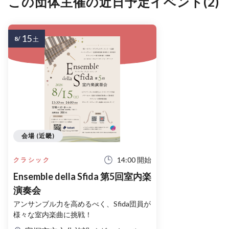
この団体主催の近日予定イベント(2)
15
8/
土
会場 (近畿)
14:00 開始
クラシック
Ensemble della Sfida 第5回室内楽
演奏会
アンサンブル力を高めるべく、Sfida団員が
様々な室内楽曲に挑戦！