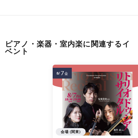
ピアノ・楽器・室内楽に関連するイ
ベント
7
8/
金
会場 (関東)