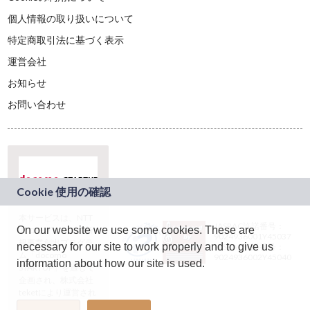
個人情報の取り扱いについて
特定商取引法に基づく表示
運営会社
お知らせ
お問い合わせ
本サービスは、NTT
JASRAC許諾番号：
On our website we use some cookies. These are
ドコモグループの新
9024936001Y45037
規事業創出プログラ
necessary for our site to work properly and to give us
JASRAC許諾番号：
ム「docomo
9024936002Y45040
information about how our site is used.
STARTUP」を通じて
企画され、株式会社
teketにより運営され
ています。