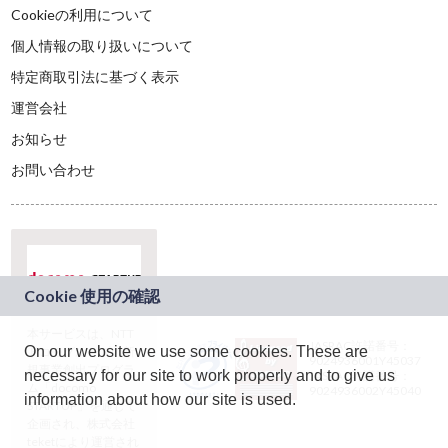
Cookieの利用について
個人情報の取り扱いについて
特定商取引法に基づく表示
運営会社
お知らせ
お問い合わせ
本サービスは、NTT
JASRAC許諾番号：
On our website we use some cookies. These are
ドコモグループの新
9024936001Y45037
規事業創出プログラ
necessary for our site to work properly and to give us
JASRAC許諾番号：
ム「docomo
9024936002Y45040
information about how our site is used.
STARTUP」を通じて
企画され、株式会社
teketにより運営され