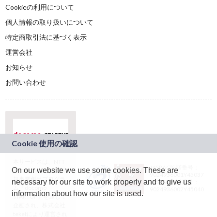
Cookieの利用について
個人情報の取り扱いについて
特定商取引法に基づく表示
運営会社
お知らせ
お問い合わせ
本サービスは、NTT
JASRAC許諾番号：
On our website we use some cookies. These are
ドコモグループの新
9024936001Y45037
規事業創出プログラ
necessary for our site to work properly and to give us
JASRAC許諾番号：
ム「docomo
9024936002Y45040
information about how our site is used.
STARTUP」を通じて
企画され、株式会社
teketにより運営され