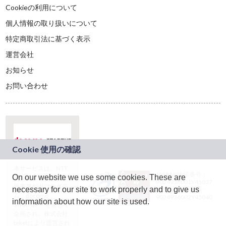
Cookieの利用について
個人情報の取り扱いについて
特定商取引法に基づく表示
運営会社
お知らせ
お問い合わせ
本サービスは、NTT
JASRAC許諾番号：
On our website we use some cookies. These are
ドコモグループの新
9024936001Y45037
規事業創出プログラ
necessary for our site to work properly and to give us
JASRAC許諾番号：
ム「docomo
9024936002Y45040
information about how our site is used.
STARTUP」を通じて
企画され、株式会社
teketにより運営され