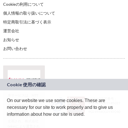
Cookieの利用について
個人情報の取り扱いについて
特定商取引法に基づく表示
運営会社
お知らせ
お問い合わせ
本サービスは、NTT
JASRAC許諾番号：
On our website we use some cookies. These are
ドコモグループの新
9024936001Y45037
規事業創出プログラ
necessary for our site to work properly and to give us
JASRAC許諾番号：
ム「docomo
9024936002Y45040
information about how our site is used.
STARTUP」を通じて
企画され、株式会社
teketにより運営され