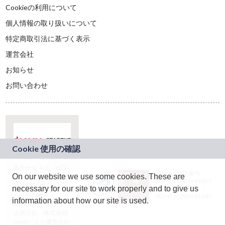
Cookieの利用について
個人情報の取り扱いについて
特定商取引法に基づく表示
運営会社
お知らせ
お問い合わせ
本サービスは、NTT
JASRAC許諾番号：
On our website we use some cookies. These are
ドコモグループの新
9024936001Y45037
規事業創出プログラ
necessary for our site to work properly and to give us
JASRAC許諾番号：
ム「docomo
9024936002Y45040
information about how our site is used.
STARTUP」を通じて
企画され、株式会社
teketにより運営され