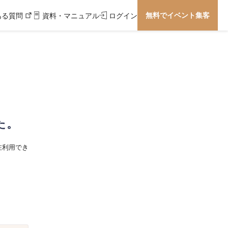
無料でイベント集客
ある質問
資料・マニュアル
ログイン
た。
在利用でき