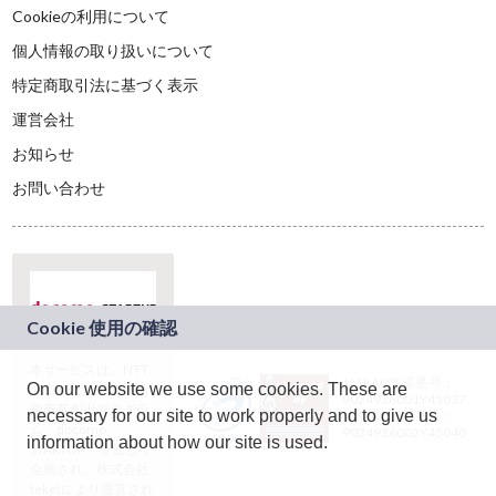
Cookieの利用について
個人情報の取り扱いについて
特定商取引法に基づく表示
運営会社
お知らせ
お問い合わせ
本サービスは、NTT
JASRAC許諾番号：
On our website we use some cookies. These are
ドコモグループの新
9024936001Y45037
規事業創出プログラ
necessary for our site to work properly and to give us
JASRAC許諾番号：
ム「docomo
9024936002Y45040
information about how our site is used.
STARTUP」を通じて
企画され、株式会社
teketにより運営され