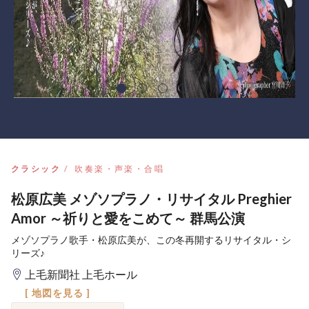
クラシック
吹奏楽・声楽・合唱
松原広美 メゾソプラノ・リサイタル Preghier
Amor ～祈りと愛をこめて～ 群馬公演
メゾソプラノ歌手・松原広美が、この冬再開するリサイタル・シ
リーズ♪
上毛新聞社 上毛ホール
[ 地図を見る ]