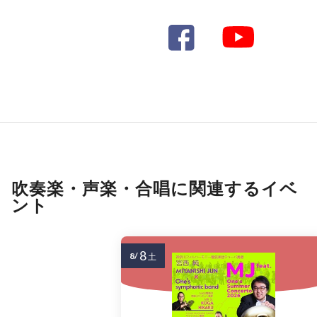
吹奏楽・声楽・合唱に関連するイベ
ント
8
8/
土