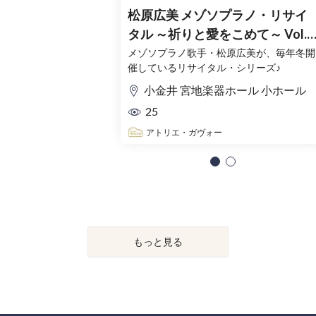
松原広美 メゾソプラノ・リサイ
タル ～祈りと愛をこめて～ Vol.4
東京公演
メゾソプラノ歌手・松原広美が、毎年冬開
催しているリサイタル・シリーズ♪
小金井 宮地楽器ホール 小ホール
25
アトリエ・ガヴォー
もっと見る