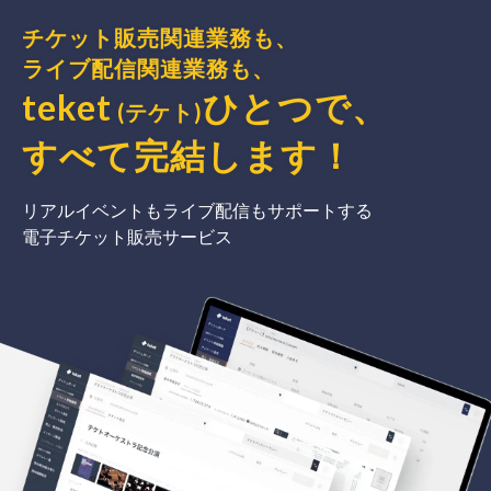
チケット販売関連業務も、
ライブ配信関連業務も、
teket
ひとつで、
(テケト)
すべて完結
します
！
リアルイベントもライブ配信もサポートする
電子チケット販売サービス