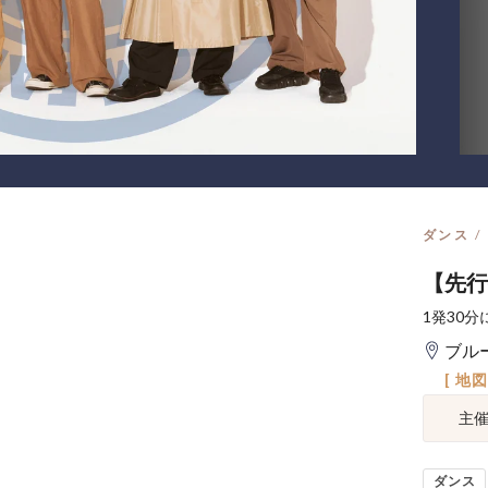
ダンス
【先行抽
1発30
ブル
[ 地
主
ダンス