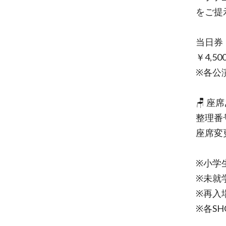
をご提
当日券
￥4,5
※各公
🪑 
整理番
座席変
※小学
※未就
※再入
※各S