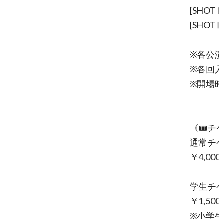
[SHOTⅡ
[SHOTⅢ
※各公演
※各回
※開場
《🎟
通常チ
￥4,0
学生チ
￥1,5
※小学