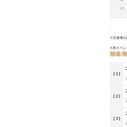
28
※主催者の
※本イベン
開場/
[ 1 ]
[ 2 ]
[ 3 ]