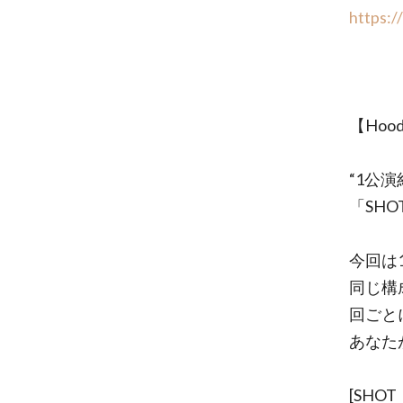
https:/
【Hoodi
“1公
「SHO
今回は
同じ構
回ごと
あなた
[SHOTⅠ