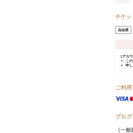
チケッ
自由席
1アカ
この
申し
ご利用
プログ
《一般