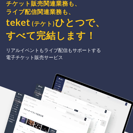
チケット販売関連業務も、
ライブ配信関連業務も、
teket
ひとつで、
(テケト)
すべて完結
します
！
リアルイベントもライブ配信もサポートする
電子チケット販売サービス