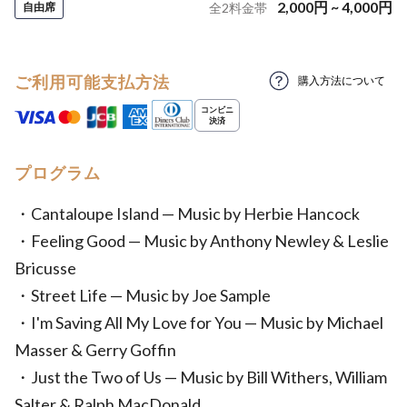
2,000
円
~
4,000
円
自由席
全
2
料金帯
ご利用可能支払方法
購入方法について
プログラム
・Cantaloupe Island — Music by Herbie Hancock
・Feeling Good — Music by Anthony Newley & Leslie
Bricusse
・Street Life — Music by Joe Sample
・I'm Saving All My Love for You — Music by Michael
Masser & Gerry Goffin
・Just the Two of Us — Music by Bill Withers, William
Salter & Ralph MacDonald