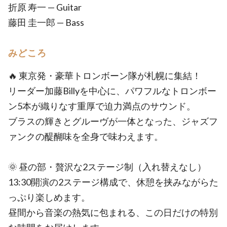
折原 寿一 — Guitar
藤田 圭一郎 — Bass
みどころ
🔥 東京発・豪華トロンボーン隊が札幌に集結！
リーダー加藤Billyを中心に、パワフルなトロンボー
ン5本が織りなす重厚で迫力満点のサウンド。
ブラスの輝きとグルーヴが一体となった、ジャズフ
ァンクの醍醐味を全身で味わえます。
🌞 昼の部・贅沢な2ステージ制（入れ替えなし）
13:30開演の2ステージ構成で、休憩を挟みながらた
っぷり楽しめます。
昼間から音楽の熱気に包まれる、この日だけの特別