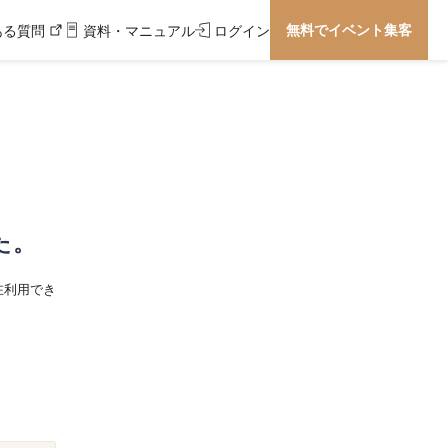
無料でイベント集客
ある質問
資料・マニュアル
ログイン
た。
在利用でき