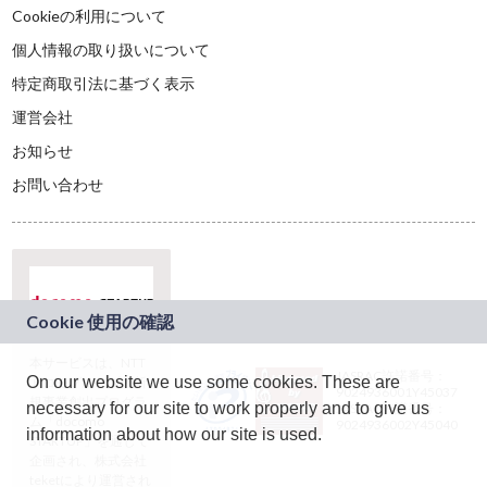
Cookieの利用について
個人情報の取り扱いについて
特定商取引法に基づく表示
運営会社
お知らせ
お問い合わせ
本サービスは、NTT
JASRAC許諾番号：
On our website we use some cookies. These are
ドコモグループの新
9024936001Y45037
規事業創出プログラ
necessary for our site to work properly and to give us
JASRAC許諾番号：
ム「docomo
9024936002Y45040
information about how our site is used.
STARTUP」を通じて
企画され、株式会社
teketにより運営され