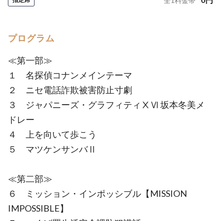
全
1
料金帯
プログラム
≪第一部≫
１ 名探偵コナンメインテーマ
２ ニセ電話詐欺被害防止寸劇
３ ジャパニーズ・グラフィティⅩⅥ 坂本冬美メ
ドレー
４ 上を向いて歩こう
５ マツケンサンバⅡ
≪第二部≫
６ ミッション・インポッシブル【MISSION
IMPOSSIBLE】