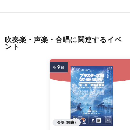
吹奏楽・声楽・合唱に関連するイベ
ント
9
8/
日
会場 (関東)